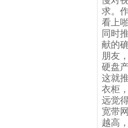
慢对
求。
看上
同时
献的
朋友
硬盘
这就
衣柜
远觉
宽带
越高