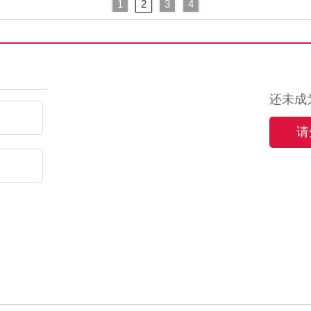
1
2
3
4
还未成
请